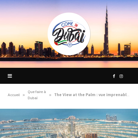
F
I
Que faire à
a
n
»
»
Accueil
The View at the Palm : vue imprenable sur la Palm Jumeirah !
Dubaï
c
s
e
t