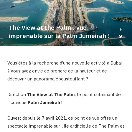
b
a
o
g
The View at the Palm : vue
o
r
imprenable sur la Palm Jumeirah !
k
a
Vous êtes à la recherche d’une nouvelle activité à Dubaï
m
? Vous avez envie de prendre de la hauteur et de
découvrir un panorama époustouflant ?
Direction
The View at The Palm
, le point culminant de
l’iconique
Palm Jumeirah
!
Ouvert depuis le 7 avril 2021, ce point de vue offre un
spectacle imprenable sur l’île artificielle de The Palm et