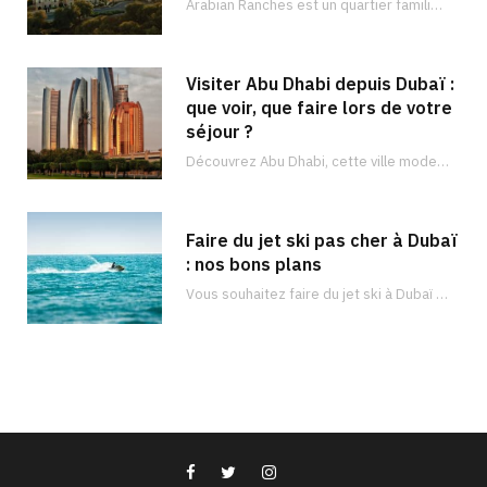
Arabian Ranches est un quartier familial sécurisé situé dans la banlieue de Dubaï et qui…
Visiter Abu Dhabi depuis Dubaï :
que voir, que faire lors de votre
séjour ?
Découvrez Abu Dhabi, cette ville moderne et luxueuse remplie de vastes trésors. Il y en a pour tous les goûts !
Faire du jet ski pas cher à Dubaï
: nos bons plans
Vous souhaitez faire du jet ski à Dubaï ? Découvrez les meilleurs endroits pour faire du jet ski à Dubaï et à quel prix