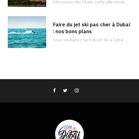
Découvrez Abu Dhabi, cette ville moderne et luxueuse remplie de vastes trésors. Il y en a pour tous les goûts !
Faire du jet ski pas cher à Dubaï
: nos bons plans
Vous souhaitez faire du jet ski à Dubaï ? Découvrez les meilleurs endroits pour faire du jet ski à Dubaï et à quel prix