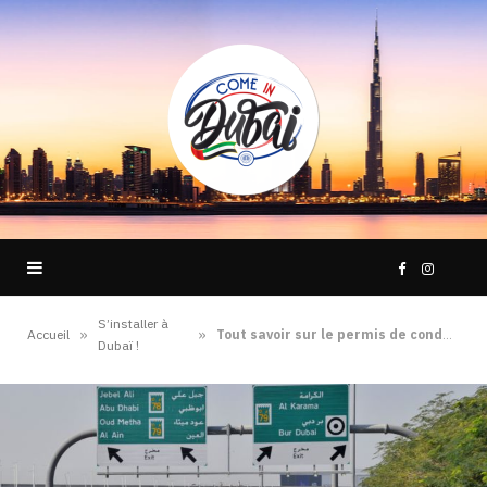
F
I
S’installer à
a
n
»
»
Accueil
Tout savoir sur le permis de conduire à Dubaï
Dubaï !
c
s
e
t