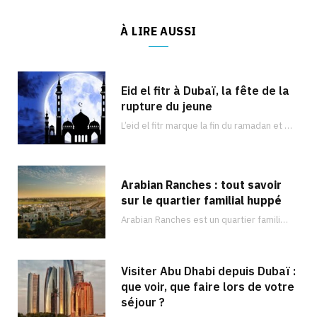
À LIRE AUSSI
Eid el fitr à Dubaï, la fête de la
rupture du jeune
L’eid el fitr marque la fin du ramadan et est célébré dans de nombreux pays du monde entier comme à Dubaï. Découvrez les activités que vous pouvez faire !
Arabian Ranches : tout savoir
sur le quartier familial huppé
Arabian Ranches est un quartier familial sécurisé situé dans la banlieue de Dubaï et qui…
Visiter Abu Dhabi depuis Dubaï :
que voir, que faire lors de votre
séjour ?