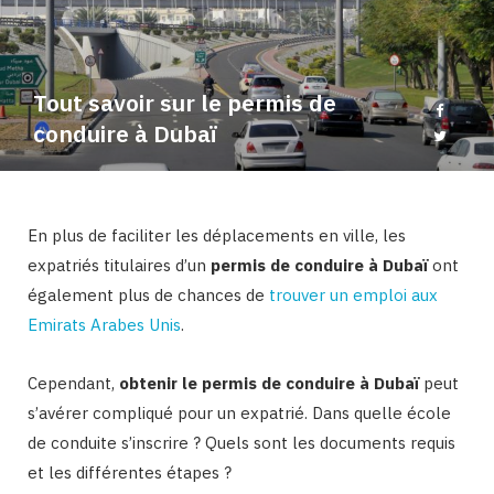
b
a
o
g
Tout savoir sur le permis de
o
r
conduire à Dubaï
k
a
En plus de faciliter les déplacements en ville, les
m
expatriés titulaires d’un
permis de conduire à Dubaï
ont
également plus de chances de
trouver un emploi aux
Emirats Arabes Unis
.
Cependant,
obtenir le permis de conduire à Dubaï
peut
s’avérer compliqué pour un expatrié. Dans quelle école
de conduite s’inscrire ? Quels sont les documents requis
et les différentes étapes ?