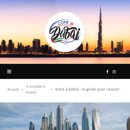
F
I
S’installer à
a
n
»
»
Accueil
Vivre à Dubaï : le guide pour réussir son expatriation
Dubaï !
c
s
e
t