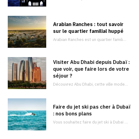
Arabian Ranches : tout savoir
sur le quartier familial huppé
Arabian Ranches est un quartier familial sécurisé situé dans la banlieue de Dubaï et qui…
Visiter Abu Dhabi depuis Dubaï :
que voir, que faire lors de votre
séjour ?
Découvrez Abu Dhabi, cette ville moderne et luxueuse remplie de vastes trésors. Il y en a pour tous les goûts !
Faire du jet ski pas cher à Dubaï
: nos bons plans
Vous souhaitez faire du jet ski à Dubaï ? Découvrez les meilleurs endroits pour faire du jet ski à Dubaï et à quel prix