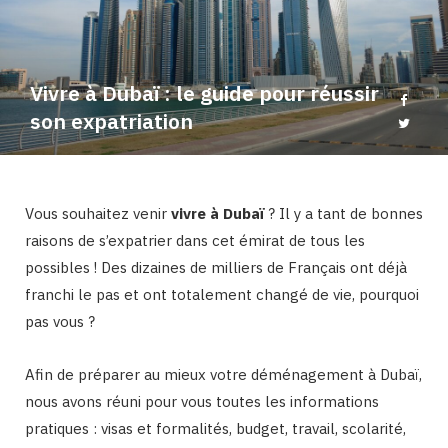
b
a
o
g
Vivre à Dubaï : le guide pour réussir
o
r
son expatriation
k
a
Vous souhaitez venir
vivre à Dubaï
? Il y a tant de bonnes
m
raisons de s’expatrier dans cet émirat de tous les
possibles ! Des dizaines de milliers de Français ont déjà
franchi le pas et ont totalement changé de vie, pourquoi
pas vous ?
Afin de préparer au mieux votre déménagement à Dubaï,
nous avons réuni pour vous toutes les informations
pratiques : visas et formalités, budget, travail, scolarité,