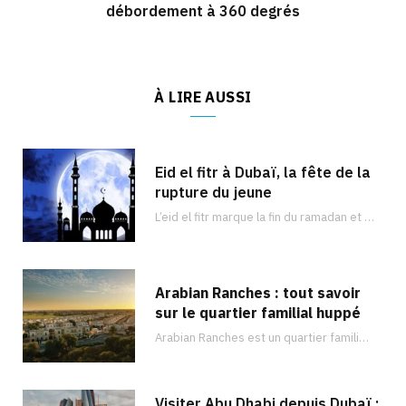
débordement à 360 degrés
À LIRE AUSSI
Eid el fitr à Dubaï, la fête de la
rupture du jeune
L’eid el fitr marque la fin du ramadan et est célébré dans de nombreux pays du monde entier comme à Dubaï. Découvrez les activités que vous pouvez faire !
Arabian Ranches : tout savoir
sur le quartier familial huppé
Arabian Ranches est un quartier familial sécurisé situé dans la banlieue de Dubaï et qui…
Visiter Abu Dhabi depuis Dubaï :