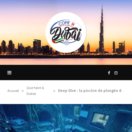
F
I
Que faire à
a
n
»
»
Accueil
Deep Dive : la piscine de plongée de Dubaï
Dubaï
c
s
e
t