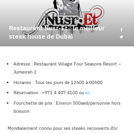
b
a
o
g
Restaurant Nusr-Et : le meilleur
o
r
steak house de Dubaï
k
a
Adresse : Restaurant Village Four Seasons Resort –
m
Jumeirah 2
Horaires : Tous les jours de 12h00 à 00h00
Réservation : +971 4 407 4100 ou
ici
Fourchette de prix : Environ 500aed/personne hors
boisson
Mondialement connu pour ses steaks recouverts d’or