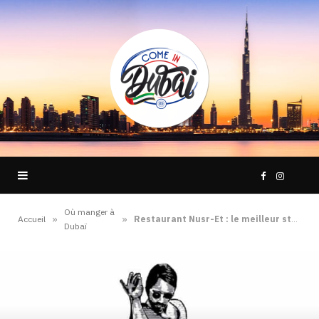
F
I
Où manger à
a
n
»
»
Accueil
Restaurant Nusr-Et : le meilleur steak house de Dubaï
Dubaï
c
s
e
t