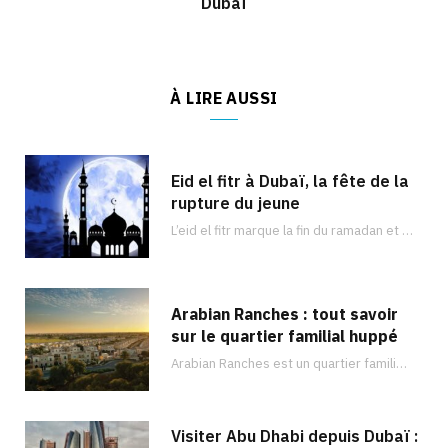
Dubaï
À LIRE AUSSI
Eid el fitr à Dubaï, la fête de la
rupture du jeune
L’eid el fitr marque la fin du ramadan et est célébré dans de nombreux pays du monde entier comme à Dubaï. Découvrez les activités que vous pouvez faire !
Arabian Ranches : tout savoir
sur le quartier familial huppé
Arabian Ranches est un quartier familial sécurisé situé dans la banlieue de Dubaï et qui…
Visiter Abu Dhabi depuis Dubaï :