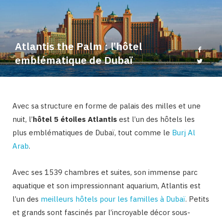
b
a
o
g
Atlantis the Palm : l’hôtel
o
r
emblématique de Dubaï
k
a
Avec sa structure en forme de palais des milles et une
m
nuit, l’
hôtel 5 étoiles Atlantis
est l’un des hôtels les
plus emblématiques de Dubaï, tout comme le
Burj Al
Arab
.
Avec ses 1539 chambres et suites, son immense parc
aquatique et son impressionnant aquarium, Atlantis est
l’un des
meilleurs hôtels pour les familles à Dubaï
. Petits
et grands sont fascinés par l’incroyable décor sous-