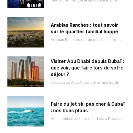
L’eid el fitr marque la fin du ramadan et est célébré dans de nombreux pays du monde entier comme à Dubaï. Découvrez les activités que vous pouvez faire !
Arabian Ranches : tout savoir
sur le quartier familial huppé
Arabian Ranches est un quartier familial sécurisé situé dans la banlieue de Dubaï et qui…
Visiter Abu Dhabi depuis Dubaï :
que voir, que faire lors de votre
séjour ?
Découvrez Abu Dhabi, cette ville moderne et luxueuse remplie de vastes trésors. Il y en a pour tous les goûts !
Faire du jet ski pas cher à Dubaï
: nos bons plans
Vous souhaitez faire du jet ski à Dubaï ? Découvrez les meilleurs endroits pour faire du jet ski à Dubaï et à quel prix